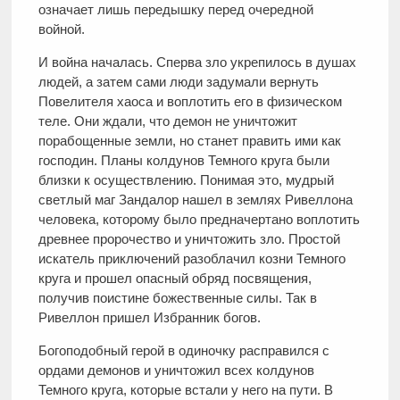
означает лишь передышку перед очередной
войной.
И война началась. Сперва зло укрепилось в душах
людей, а затем сами люди задумали вернуть
Повелителя хаоса и воплотить его в физическом
теле. Они ждали, что демон не уничтожит
порабощенные земли, но станет править ими как
господин. Планы колдунов Темного круга были
близки к осуществлению. Понимая это, мудрый
светлый маг Зандалор нашел в землях Ривеллона
человека, которому было предначертано воплотить
древнее пророчество и уничтожить зло. Простой
искатель приключений разоблачил козни Темного
круга и прошел опасный обряд посвящения,
получив поистине божественные силы. Так в
Ривеллон пришел Избранник богов.
Богоподобный герой в одиночку расправился с
ордами демонов и уничтожил всех колдунов
Темного круга, которые встали у него на пути. В