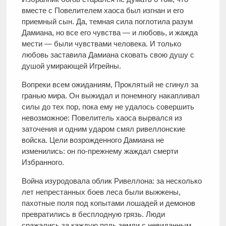
вместе с Повелителем хаоса был изгнан и его
приемный сын. Да, темная сила поглотила разум
Дамиана, но все его чувства — и любовь, и жажда
мести — были чувствами человека. И только
любовь заставила Дамиана сковать свою душу с
душой умирающей Игрейны.
Вопреки всем ожиданиям, Проклятый не сгинул за
гранью мира. Он выжидал и понемногу накапливал
силы до тех пор, пока ему не удалось совершить
невозможное: Повелитель хаоса вырвался из
заточения и одним ударом смял ривеллонские
войска. Цели возрожденного Дамиана не
изменились: он по-прежнему жаждал смерти
Избранного.
Война изуродовала облик Ривеллона: за несколько
лет непрестанных боев леса были выжжены,
пахотные поля под копытами лошадей и демонов
превратились в бесплодную грязь. Люди
сражались за каждую пядь земли с невиданным