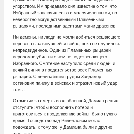
упорством. Им придавало сил известие о том, что
Избранный заключил союз с малочисленными, но
невероятно могущественными Пламенными
рыцарями, последними адептами магии драконов.
Ни демоны, ни люди не могли добиться решающего
перевеса в затянувшейся войне, пока не случилось
непредвиденное. Один из Пламенных рыцарей
вероломно убил ни о чем не подозревающего
Избранного. Смятение наступило среди людей, и
всякий винил в предательстве всех Пламенных
рыцарей. С величайшим трудом Зандалор
остановил панику в войсках и отразил новый удар
тьмы.
Отомстив за смерть возлюбленной, Дамиан решил
отступить: чтобы восполнить потери и
приготовиться к продолжению войны, было нужно
время. Господство над Ривеллоном могло
подождать, к тому же, у Дамиана были и другие
замыслы…