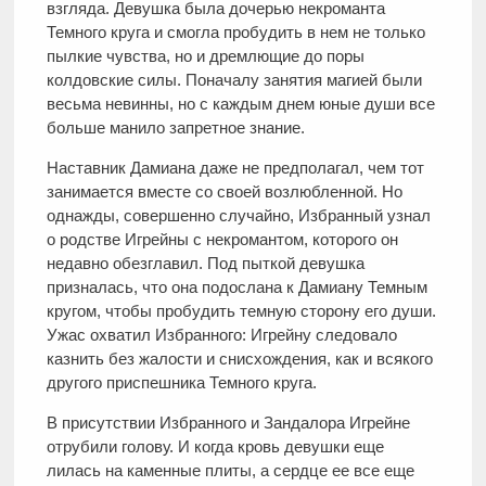
взгляда. Девушка была дочерью некроманта
Темного круга и смогла пробудить в нем не только
пылкие чувства, но и дремлющие до поры
колдовские силы. Поначалу занятия магией были
весьма невинны, но с каждым днем юные души все
больше манило запретное знание.
Наставник Дамиана даже не предполагал, чем тот
занимается вместе со своей возлюбленной. Но
однажды, совершенно случайно, Избранный узнал
о родстве Игрейны с некромантом, которого он
недавно обезглавил. Под пыткой девушка
призналась, что она подослана к Дамиану Темным
кругом, чтобы пробудить темную сторону его души.
Ужас охватил Избранного: Игрейну следовало
казнить без жалости и снисхождения, как и всякого
другого приспешника Темного круга.
В присутствии Избранного и Зандалора Игрейне
отрубили голову. И когда кровь девушки еще
лилась на каменные плиты, а сердце ее все еще