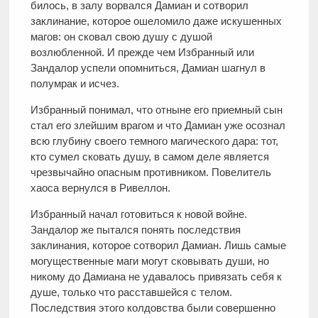
билось, в залу ворвался Дамиан и сотворил
заклинание, которое ошеломило даже искушенных
магов: он сковал свою душу с душой
возлюбленной. И прежде чем Избранный или
Зандалор успели опомниться, Дамиан шагнул в
полумрак и исчез.
Избранный понимал, что отныне его приемный сын
стал его злейшим врагом и что Дамиан уже осознал
всю глубину своего темного магического дара: тот,
кто сумел сковать душу, в самом деле является
чрезвычайно опасным противником. Повелитель
хаоса вернулся в Ривеллон.
Избранный начал готовиться к новой войне.
Зандалор же пытался понять последствия
заклинания, которое сотворил Дамиан. Лишь самые
могущественные маги могут сковывать души, но
никому до Дамиана не удавалось привязать себя к
душе, только что расставшейся с телом.
Последствия этого колдовства были совершенно