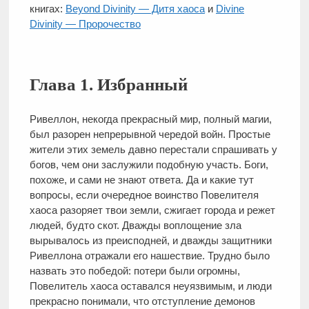
книгах:
Beyond Divinity — Дитя хаоса
и
Divine
Divinity — Пророчество
Глава 1. Избранный
Ривеллон, некогда прекрасный мир, полный магии,
был разорен непрерывной чередой войн. Простые
жители этих земель давно перестали спрашивать у
богов, чем они заслужили подобную участь. Боги,
похоже, и сами не знают ответа. Да и какие тут
вопросы, если очередное воинство Повелителя
хаоса разоряет твои земли, сжигает города и режет
людей, будто скот. Дважды воплощение зла
вырывалось из преисподней, и дважды защитники
Ривеллона отражали его нашествие. Трудно было
назвать это победой: потери были огромны,
Повелитель хаоса оставался неуязвимым, и люди
прекрасно понимали, что отступление демонов