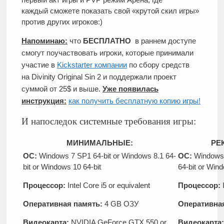
каждый сможете показать свой «крутой скил игры»
против других игроков:)
Напоминаю:
что
БЕСПЛАТНО
в раннем доступе
смогут поучаствовать игроки, которые принимали
участие в
Kickstarter компании
по сбору средств
на Divinity Original Sin 2 и поддержали проект
суммой от 25$ и выше.
Уже появилась
инструкция:
как получить бесплатную копию игры!
И напоследок системные требования игры:
МИНИМАЛЬНЫЕ:
РЕ
ОС:
Windows 7 SP1 64-bit or Windows 8.1 64-
ОС:
Windows 
bit or Windows 10 64-bit
64-bit or Wind
Процессор:
Intel Core i5 or equivalent
Процессор:
I
Оперативная память:
4 GB ОЗУ
Оперативна
Видеокарта:
NVIDIA GeForce GTX 550 or
Видеокарта: