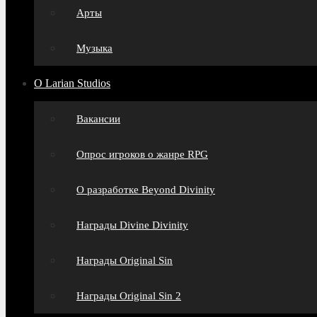
Арты
Музыка
О Larian Studios
Вакансии
Опрос игроков о жанре RPG
О разработке Beyond Divinity
Награды Divine Divinity
Награды Original Sin
Награды Original Sin 2