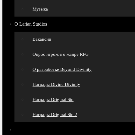
Музыка
О Larian Studios
Вакансии
Опрос игроков о жанре RPG
О разработке Beyond Divinity
Награды Divine Divinity
Награды Original Sin
Награды Original Sin 2